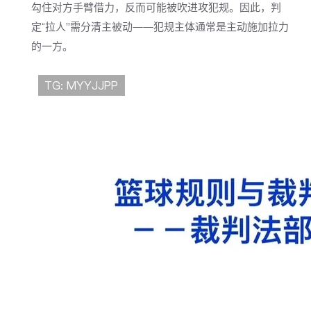
勾住对方手臂借力，反而可能被吹进攻犯规。因此，判
定“拉人”需分清主被动——犯规主体通常是主动施加拉力
的一方。