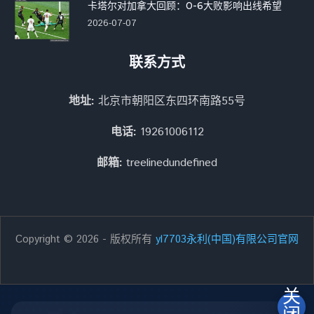
卡塔尔对加拿大回顾：0-6大败影响出线希望
2026-07-07
联系方式
地址:
北京市朝阳区东四环南路55号
电话:
19261006112
邮箱:
treelinedundefined
Copyright © 2026 - 版权所有
yl7703永利(中国)有限公司官网
关