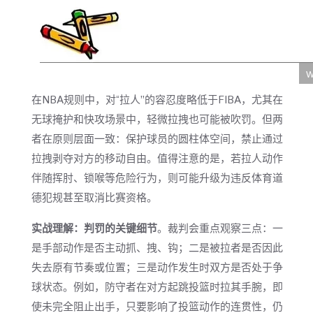
在NBA规则中，对“拉人”的容忍度略低于FIBA，尤其在
无球掩护和快攻场景中，轻微拉拽也可能被吹罚。但两
者在原则层面一致：保护球员的圆柱体空间，禁止通过
拉拽剥夺对方的移动自由。值得注意的是，若拉人动作
伴随挥肘、锁喉等危险行为，则可能升级为违反体育道
德犯规甚至取消比赛资格。
实战理解：判罚的关键细节
。裁判会重点观察三点：一
是手部动作是否主动抓、拽、钩；二是被拉者是否因此
失去原有节奏或位置；三是动作发生时双方是否处于争
球状态。例如，防守者在对方起跳投篮时拉其手腕，即
使未完全阻止出手，只要影响了投篮动作的连贯性，仍