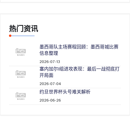
热门资讯
墨西哥队主场赛程回顾：墨西哥城比赛
信息整理
2026-07-13
塞内加尔I组进攻表现：最后一战彻底打
开局面
2026-07-04
约旦世界杯头号难关解析
2026-06-26