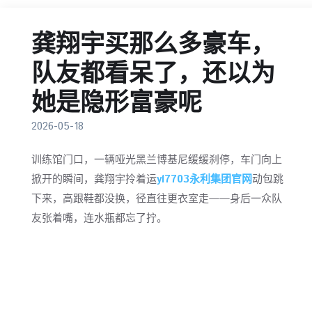
龚翔宇买那么多豪车，
队友都看呆了，还以为
她是隐形富豪呢
2026-05-18
训练馆门口，一辆哑光黑兰博基尼缓缓刹停，车门向上
掀开的瞬间，龚翔宇拎着运
yl7703永利集团官网
动包跳
下来，高跟鞋都没换，径直往更衣室走——身后一众队
友张着嘴，连水瓶都忘了拧。