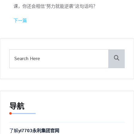
课，你还会相信“努力就能逆袭”这句话吗？
下一篇
导航
了解
yl7703永利集团官网