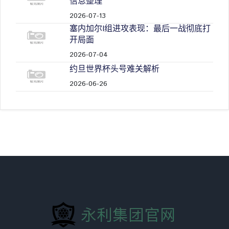
信息整理
2026-07-13
塞内加尔I组进攻表现：最后一战彻底打
开局面
2026-07-04
约旦世界杯头号难关解析
2026-06-26