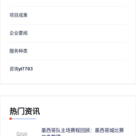
项目成果
企业要闻
服务种类
咨询
yl7703
热门资讯
墨西哥队主场赛程回顾：墨西哥城比赛