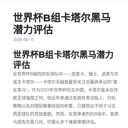
世界杯B组卡塔尔黑马
潜力评估
2026-06-11
世界杯B组卡塔尔黑马潜力
评估
在世界杯B组的四支球队中——加拿大、瑞士、波黑与东
道主卡塔尔——卡塔尔无疑是最受关注也最具争议的“潜
在黑马”。作为2022年世界杯的主办国，卡塔尔虽未在传
统足球强国之列，但近年来通过系统性青训投入、归化
策略以及对国际赛事经验的积累，已展现出不同于以往
西亚球队的竞技面貌。然而，在竞争激烈的B组中，其黑
马成色究竟几何，仍需从多个维度审慎评估。