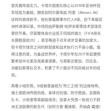
首先看阵容实力。卡塔尔国家队核心以2019年亚洲杯冠
军班底为基础，拥有如阿尔莫埃兹·阿里（Almoez Ali）
这样的高效射手，他在那届赛事中打入9球，创下单届亚
洲杯进球纪录。中场则由萨勒姆·哈伊多斯等技术型球员
掌控节奏。尽管整体身价远低于同组的瑞士（FIFA排名
长期稳居前20），甚至略逊于近年进步显著的加拿大，
但卡塔尔球员之间的默契度和战术执行力不容小觑。值
得注意的是，为备战世界杯，卡塔尔早在2017年起便频
繁参加中北美及南美邀请赛，与哥斯达黎加、巴拉圭、
洪都拉斯等队交手，积累了不少面对不同风格对手的经
验。
再看小组形势。B组被普遍视为“死亡之组”的边缘地带。
瑞士是欧洲传统劲旅，身体对抗强、防守稳固，且拥有
扎卡、沙奇里等英超级球员；加拿大凭借一批效力于欧
洲主流联赛的新生代（如阿方索·戴维斯、乔纳森·戴维）