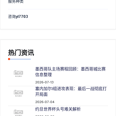
服务种类
咨询
yl7703
热门资讯
墨西哥队主场赛程回顾：墨西哥城比赛
信息整理
2026-07-13
塞内加尔I组进攻表现：最后一战彻底打
开局面
2026-07-04
约旦世界杯头号难关解析