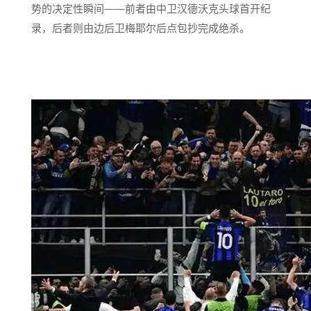
势的决定性瞬间——前者由中卫汉德沃克头球首开纪
录，后者则由边后卫梅耶尔后点包抄完成绝杀。