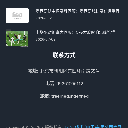
墨西哥队主场赛程回顾：墨西哥城比赛信息整理
2026-07-13
卡塔尔对加拿大回顾：0-6大败影响出线希望
2026-07-07
联系方式
地址:
北京市朝阳区东四环南路55号
电话:
19261006112
邮箱:
treelinedundefined
Copyright © 2026 - 版权所有
yl7703永利(中国)有限公司官网