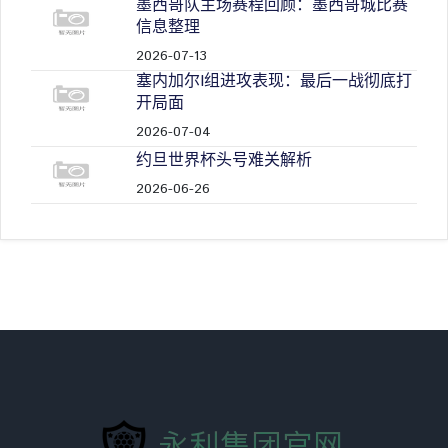
墨西哥队主场赛程回顾：墨西哥城比赛
信息整理
2026-07-13
塞内加尔I组进攻表现：最后一战彻底打
开局面
2026-07-04
约旦世界杯头号难关解析
2026-06-26