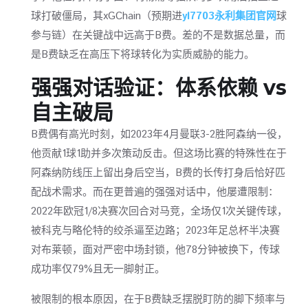
球打破僵局，其xGChain（预期进
yl7703永利集团官网
球
参与链）在关键战中远高于B费。差的不是数据总量，而
是B费缺乏在高压下将球转化为实质威胁的能力。
强强对话验证：体系依赖 vs
自主破局
B费偶有高光时刻，如2023年4月曼联3-2胜阿森纳一役，
他贡献1球1助并多次策动反击。但这场比赛的特殊性在于
阿森纳防线压上留出身后空当，B费的长传打身后恰好匹
配战术需求。而在更普遍的强强对话中，他屡遭限制：
2022年欧冠1/8决赛次回合对马竞，全场仅1次关键传球，
被科克与略伦特的绞杀逼至边路；2023年足总杯半决赛
对布莱顿，面对严密中场封锁，他78分钟被换下，传球
成功率仅79%且无一脚射正。
被限制的根本原因，在于B费缺乏摆脱盯防的脚下频率与