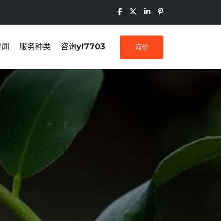
要闻
服务种类
咨询
yl7703
询价