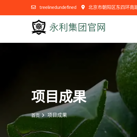
treelinedundefined
北京市朝阳区东四环南路
项目成果
项目成果
首页