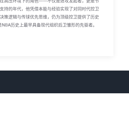
在高压环境下的角色——不仅是进攻发起者，更是节
支持的年代，他凭借本能与经验实现了对同时代控卫
决策逻辑与传球优先思维，仍为顶级控卫提供了历史
是NBA历史上最早具备现代组织后卫雏形的先驱者。
推荐文章
yl7703永利集团官网
墨西哥队主场赛