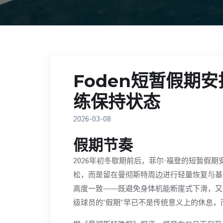
Foden短暂假期
练保持状态
2026-03-08
假期节奏
2026年初冬歇期前后，菲尔·福登的短暂假
松，而是留在曼彻斯特周边进行轻量恢复与基
高度一致——既避免身体机能断崖式下滑，又
级球员的“假期”早已不是传统意义上的休息