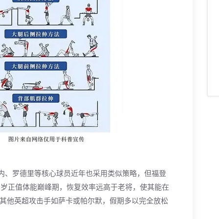
劳内、罗德里等核心球员近年也采用类似策略，但福登
5岁正值体能巅峰期，恢复效率远高于老将，使其能在
其他英超攻击手如萨卡或帕尔默，假期多以完全放松