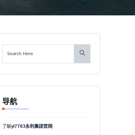
导航
了解
yl7703永利集团官网