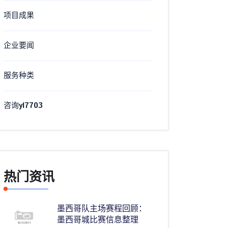
项目成果
企业要闻
服务种类
咨询
yl7703
热门资讯
墨西哥队主场赛程回顾：
墨西哥城比赛信息整理