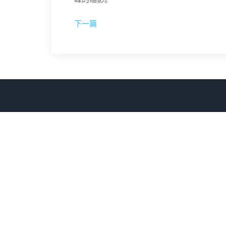
下一篇
导航
了解
欢迎莅临yl7703永利(中国)有限公司官
网——实力铸就品牌，品质赢得信赖。
项目
多年来，我们专注主业深耕，积累丰富
企业
经验与资源优势。这里提供最及时的企