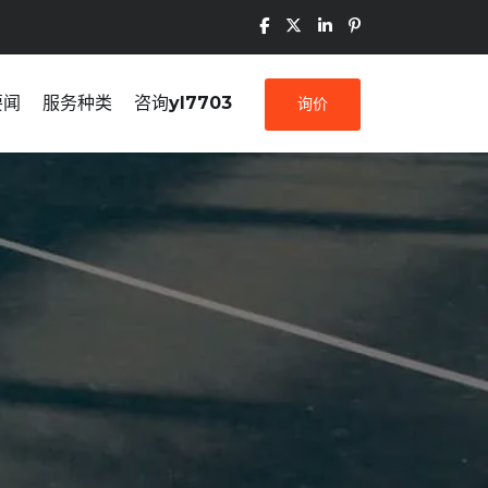
要闻
服务种类
咨询
yl7703
询价