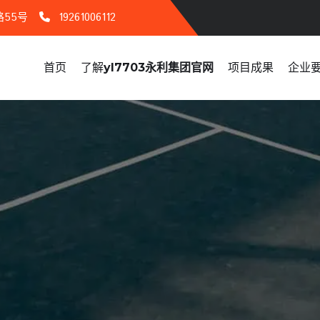
55号
19261006112
首页
了解
yl7703永利集团官网
项目成果
企业