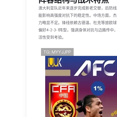
澳大利亚队近年来逐步完成新老交替，后防线
能影响高强度对抗下的稳定性。中场方面，杰
力略显不足。锋线依赖古德温、杜克等旅欧球
偏好4-2-3-1阵型，强调身体对抗与边路
活性受到考验。