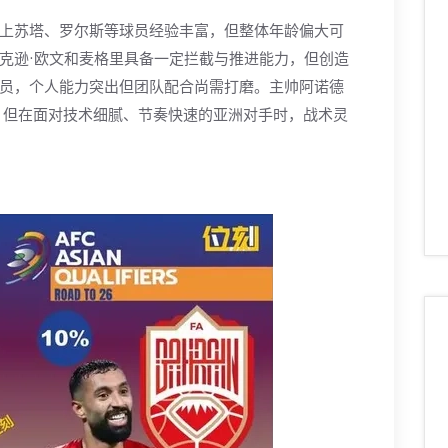
上苏塔、罗尔斯等球员经验丰富，但整体年龄偏大可
克逊·欧文和麦格里具备一定拦截与推进能力，但创造
员，个人能力突出但团队配合尚需打磨。主帅阿诺德
传中，但在面对技术细腻、节奏快速的亚洲对手时，战术灵