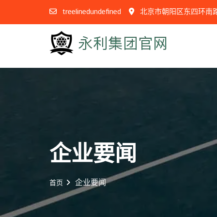
treelinedundefined
北京市朝阳区东四环南路
企业要闻
企业要闻
首页