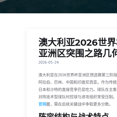
澳大利亚2026世
亚洲区突围之路几
2026-05-24
澳大利亚在2026世界杯亚洲区预选赛第三阶
阿拉伯、巴林、中国和印度尼西亚。作为传统
日本和沙特的直接竞争仍显吃力。球队在主客
对阵技术型球队时控球与进攻组织常受压制。
官网
握，需在后续关键战中争取更多分数。
阵容结构与战术特点