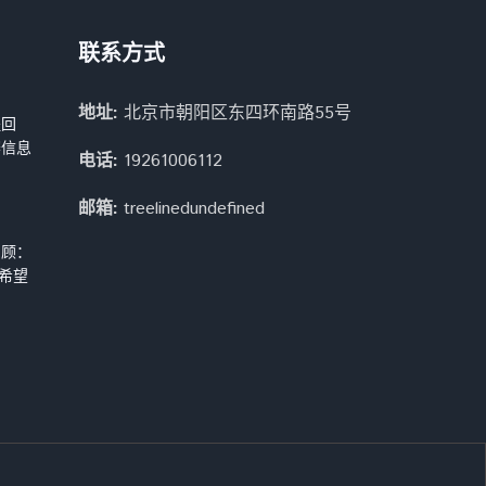
联系方式
地址:
北京市朝阳区东四环南路55号
程回
赛信息
电话:
19261006112
邮箱:
treelinedundefined
回顾：
线希望