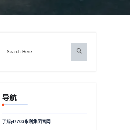
导航
了解
yl7703永利集团官网