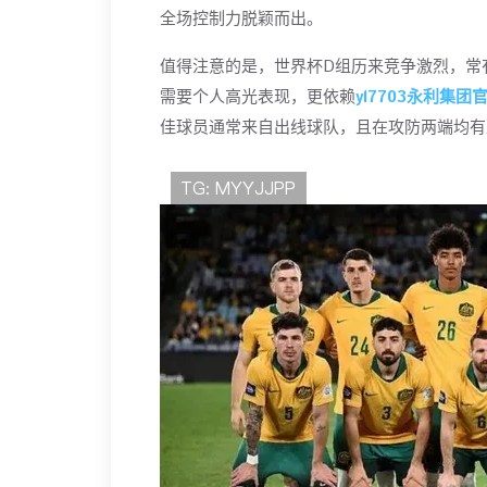
全场控制力脱颖而出。
值得注意的是，世界杯D组历来竞争激烈，常
需要个人高光表现，更依赖
yl7703永利集团
佳球员通常来自出线球队，且在攻防两端均有