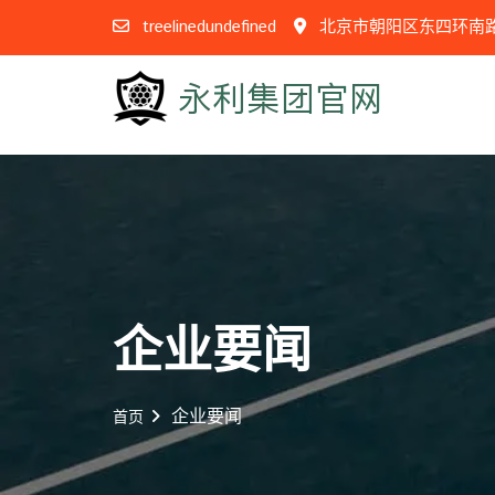
treelinedundefined
北京市朝阳区东四环南路
企业要闻
企业要闻
首页