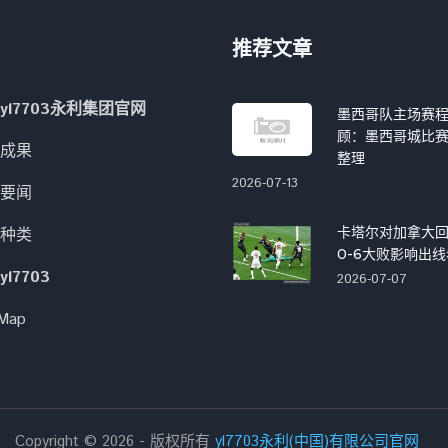
推荐文章
yl7703永利集团官网
墨西哥队主场赛
顾：墨西哥城比
成果
整理
2026-07-13
要闻
卡塔尔对加拿大
种类
0-6大败影响出
yl7703
2026-07-07
eMap
Copyright © 2026 - 版权所有
yl7703永利(中国)有限公司官网