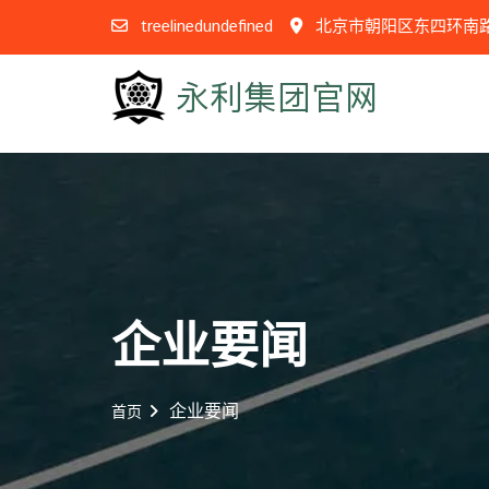
treelinedundefined
北京市朝阳区东四环南路
企业要闻
企业要闻
首页