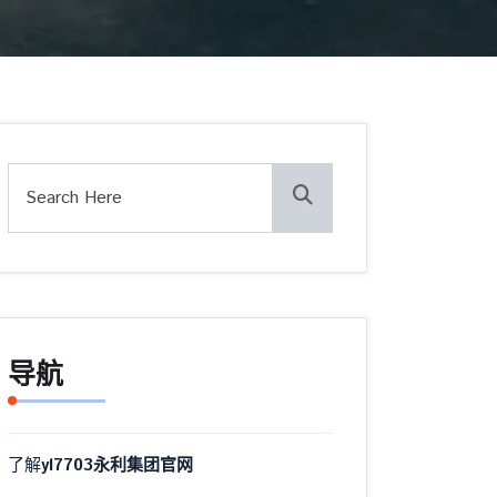
导航
了解
yl7703永利集团官网