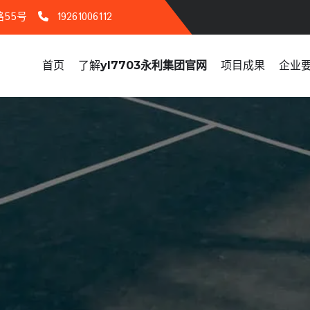
55号
19261006112
首页
了解
yl7703永利集团官网
项目成果
企业