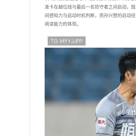
准卡在越位线与最后一名防守者之间启动，既
间感知力与启动时机判断，而孙兴慜的启动往
阅读能力的体现。