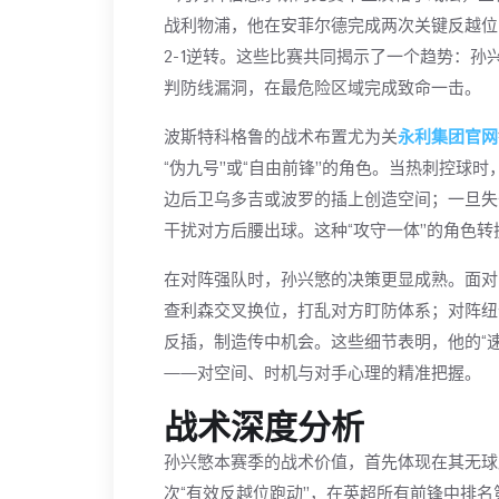
战利物浦，他在安菲尔德完成两次关键反越位
2-1逆转。这些比赛共同揭示了一个趋势：
判防线漏洞，在最危险区域完成致命一击。
波斯特科格鲁的战术布置尤为关
永利集团官网
“伪九号”或“自由前锋”的角色。当热刺控球
边后卫乌多吉或波罗的插上创造空间；一旦失
干扰对方后腰出球。这种“攻守一体”的角色
在对阵强队时，孙兴慜的决策更显成熟。面对
查利森交叉换位，打乱对方盯防体系；对阵纽
反插，制造传中机会。这些细节表明，他的“速
——对空间、时机与对手心理的精准把握。
战术深度分析
孙兴慜本赛季的战术价值，首先体现在其无球跑动
次“有效反越位跑动”，在英超所有前锋中排名