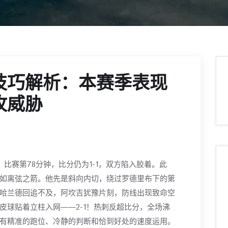
技巧解析：本赛季表现
攻威胁
城。比赛第78分钟，比分仍为1-1，双方陷入胶着。此
如离弦之箭。他先是斜向内切，绕过罗德里布下的第
哈兰德回追不及，阿坎吉犹豫片刻，防线出现致命空
皮球贴着立柱入网——2-1！热刺反超比分，全场沸
有精准的跑位、冷静的判断和恰到好处的速度运用。