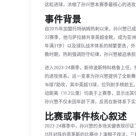
这粒进球，浓缩了孙兴慜本赛季最核心的进攻
事件背景
自2015年加盟托特纳姆热刺以来，孙兴慜已成
22赛季，他与萨拉赫共享英超金靴，成为亚洲
年满31岁）以及球队战术体系的频繁更迭，
教时期，热刺强调防守纪律，孙兴慜被迫承担
进入2023-24赛季，新帅波斯特科格鲁上任，推行
的进攻体系。这一变革为孙兴慜提供了全新舞台
16球7助攻，其中英超13球，位列射手榜前五
动距离（11.2公里）均高于上赛季，显示出
孙兴慜不仅未因年龄下滑，反而在新体系下实
比赛或事件核心叙述
2023-24赛季中，孙兴慜的多场关键表现
11月对阵伯恩茅斯的比赛中上演帽子戏法，三