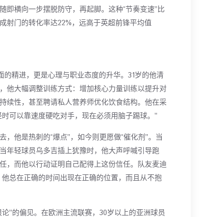
随即横向一步摆脱防守，再起脚。这种“节奏变速”比
成射门的转化率达22%，远高于英超前锋平均值
层面的精进，更是心理与职业态度的升华。31岁的他清
，他大幅调整训练方式：增加核心力量训练以提升对
持续性，甚至聘请私人营养师优化饮食结构。他在采
轻时可以靠速度硬吃对手，现在必须用脑子踢球。”
，他是热刺的“爆点”，如今则更愿做“催化剂”。当
当年轻球员乌多吉插上犹豫时，他大声呼喊引导跑
任，而他以行动证明自己配得上这份信任。队友麦迪
。他总在正确的时间出现在正确的位置，而且从不抱
论”的偏见。在欧洲主流联赛，30岁以上的亚洲球员