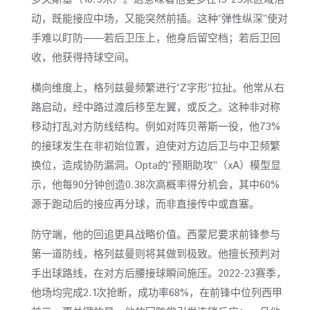
动，既能接应中场，又能突然前插。这种“弹性纵深”使对
手难以盯防——若后卫压上，他身后留空档；若后卫回
收，他获得持球空间。
横向维度上，格列兹曼频繁进行“Z字形”拉扯。他常从右
路启动，经中路过渡后移至左翼，或反之。这种非对称
移动打乱对方防线结构。例如对阵贝蒂斯一役，他73%
的接球发生在非初始位置，迫使对方边后卫与中卫频繁
换位，造成协防漏洞。Opta的“预期助攻”（xA）模型显
示，他每90分钟创造0.38次高概率得分机会，其中60%
源于跑动后的接应再分球，而非直接传中或直塞。
防守端，他的回追更具战略价值。西蒙尼要求前锋参与
第一道防线，格列兹曼则将其做到极致。他擅长预判对
手出球路线，在对方后腰接球瞬间施压。2022-23赛季，
他场均完成2.1次抢断，成功率68%，在前锋中位列西甲