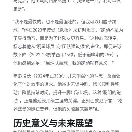
马竞后，他主动向西蒙尼提出“让我多跑一点，我可以做
更多”。
“我不是最快的，也不是最强壮的，但我可以用脑子踢
球，”他在2023年接受《队报》采访时坦言，“跑动不是为
了显得勤奋，而是为了让队友更容易。”这种心态转变，
标志着他从“明星球员”向“团队建筑师”的进化。即便进球
数下降（2022-23赛季西甲15球，低于巅峰期的25+），
他仍感到满足：“当球队赢球，我的跑动就有意义。”
年龄增长（2024年已33岁）并未削弱他的斗志，反而强
化了他对效率的追求。他减少无谓冲刺，增加预判性移
动；降低持球时间，提升一脚出球比例。这种“聪明的跑
动”，正是他延长顶级生涯的关键。正如西蒙尼所言：“格
列兹曼的腿在变老，但他的头脑越来越年轻。”
历史意义与未来展望