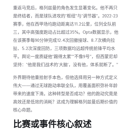
重返马竞后，格列兹曼的角色发生显著变化。他不再只
是终结者，而是球队进攻的“枢纽”与“调节器”。2022-23
赛季，他在西甲场均跑动距离达11.2公里，位列全队前
三，其中高强度跑动占比超过35%。Opta数据显示，他
在该赛季每90分钟完成12.4次回撤接球、8.7次横向拉
扯、5.2次深度回防，三项数据均远超传统前锋平均水
平。舆论一度质疑他“踢得太累”“不像9号”，但西蒙尼却
坚持：“他是我们战术的‘大脑’，没有他，体系就断了。”
外界期待他重拾射手本色，但他选择用另一种方式定义
伟大——通过无球跑动串联全队，用覆盖面积弥补年龄
带来的速度下滑。这种转型是否成功？他的跑动究竟是
高效还是低效的消耗？这成为理解格列兹曼后期价值的
核心命题。
比赛或事件核心叙述