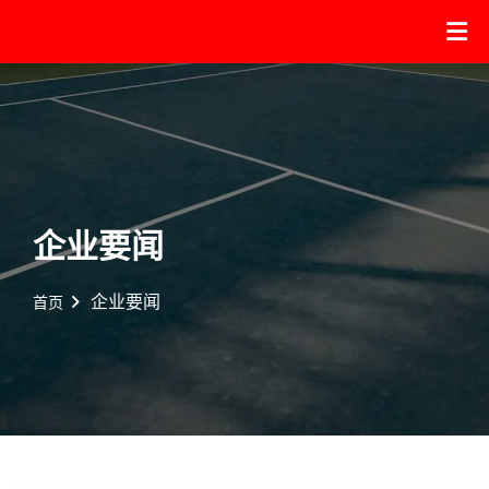
企业要闻
企业要闻
首页