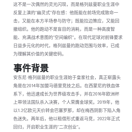
这不是一次偶然的灵光闪现，而是格列兹曼职业生涯中
反复上演的“幽灵式”存在感：他既能在前场完成致命一
击，又能在本方半场参与防守；既能拉边策应，又能回
撤组织。他的跑动不是盲目的消耗，而是一种高度智
能、充满战术意图的“空间编织”。在现代足球对前锋要求
日益多元化的时代，格列兹曼的跑动范围与效率，已成
为理解其价值的关键密码。
事件背景
安东尼·格列兹曼的职业生涯始于皇家社会，真正崭露头
角是在2014年加盟马德里竞技之后。在西蒙尼的铁血体
系下，他迅速成长为世界级攻击手，并在2016年欧洲杯
上带领法国队杀入决赛，个人荣膺金球奖。2019年，他
以1.2亿欧元天价转会巴塞罗那，却在梅西阴影下陷入角
色迷失。两年后，他以租借形式重返马竞，2022年正式
回归，开启职业生涯的“二次创业”。