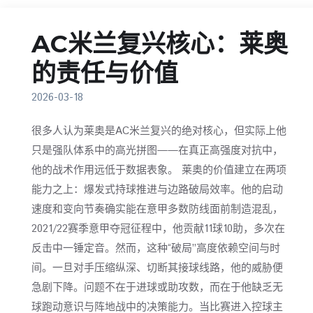
AC米兰复兴核心：莱奥
的责任与价值
2026-03-18
很多人认为莱奥是AC米兰复兴的绝对核心，但实际上他
只是强队体系中的高光拼图——在真正高强度对抗中，
他的战术作用远低于数据表象。 莱奥的价值建立在两项
能力之上：爆发式持球推进与边路破局效率。他的启动
速度和变向节奏确实能在意甲多数防线面前制造混乱，
2021/22赛季意甲夺冠征程中，他贡献11球10助，多次在
反击中一锤定音。然而，这种“破局”高度依赖空间与时
间。一旦对手压缩纵深、切断其接球线路，他的威胁便
急剧下降。问题不在于进球或助攻数，而在于他缺乏无
球跑动意识与阵地战中的决策能力。当比赛进入控球主