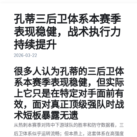
孔蒂三后卫体系本赛季
表现稳健，战术执行力
持续提升
2026-03-22
很多人认为孔蒂的三后卫体
系本赛季表现稳健，但实际
上它只是在特定对手面前有
效，面对真正顶级强队时战
术短板暴露无遗
从热刺本赛季对阵中下游球队的胜率和防守数据看，三
后卫体系似乎运转流畅；但本质上，这套体系在高强度