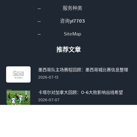
服务种类
咨询
yl7703
SiteMap
推荐文章
墨西哥队主场赛程回顾：墨西哥城比赛信息整理
2026-07-13
卡塔尔对加拿大回顾：0-6大败影响出线希望
2026-07-07
联系方式
地址:
北京市朝阳区东四环南路55号