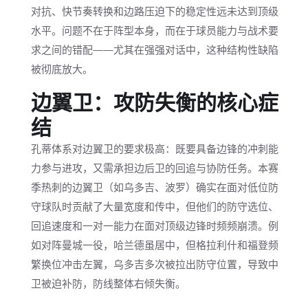
对抗、快节奏转换和边路压迫下的稳定性远未达到顶级
水平。问题不在于阵型本身，而在于球员能力与战术要
求之间的错配——尤其在强强对话中，这种结构性缺陷
被彻底放大。
边翼卫：攻防失衡的核心症
结
孔蒂体系对边翼卫的要求极高：既要具备边锋的冲刺能
力参与进攻，又需承担边后卫的回追与协防任务。本赛
季热刺的边翼卫（如乌多吉、波罗）确实在面对低位防
守球队时贡献了大量宽度和传中，但他们的防守选位、
回追速度和一对一能力在面对顶级边锋时频频崩溃。例
如对阵曼城一役，哈兰德虽居中，但格拉利什和福登频
繁换位冲击左翼，乌多吉多次被拉出防守位置，导致中
卫被迫补防，防线整体右倾失衡。