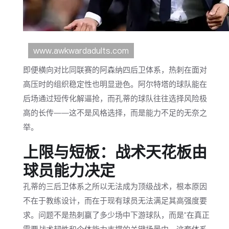
即便横向对比同联赛的阿森纳四后卫体系，热刺在面对
高压时的组织稳定性也明显逊色。阿尔特塔的球队能在
后场通过短传化解逼抢，而孔蒂的球队往往选择风险极
高的长传——这不是风格选择，而是能力不足的无奈之
举。
上限与短板：战术天花板由
球员能力决定
孔蒂的三后卫体系之所以无法成为顶级战术，根本原因
不在于教练设计，而在于现有球员无法满足其高强度要
求。问题不是热刺赢了多少场中下游球队，而是“在真正