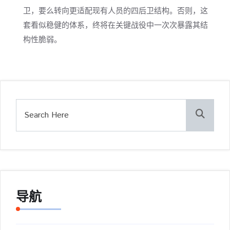
卫，要么转向更适配现有人员的四后卫结构。否则，这
套看似稳健的体系，终将在关键战役中一次次暴露其结
构性脆弱。
导航