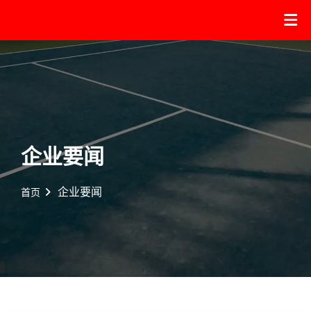
企业要闻
企业要闻
首页