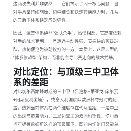
这两次失利并非偶然——它们揭示了同一核心问题：当
对手具备持续施压、边中结合和快速转换能力时，孔蒂
的三后卫体系缺乏应对弹性。
因此，这套体系绝非“强队杀手”，恰恰相反，它高度依赖
对手的战术克制。一旦遭遇主动性强、节奏快的顶级球
队，热刺便沦为被动挨打的一方。本质上，这是典型的
“体系依赖型”架构，而非能主导比赛走向的战术武器。
对比定位：与顶级三中卫体
系的差距
对比切尔西巅峰时期的三中卫（吕迪格+蒂亚戈·席尔瓦
+阿斯皮利奎塔），或意大利国家队欧洲杯夺冠时的配
置，热刺当前体系在两个维度存在代际差距：一是中卫
的出球与覆盖能力，二是边翼卫的双向均衡性。切尔西
当年拥有詹姆斯这样的顶级翼卫，既能内切射门又能单