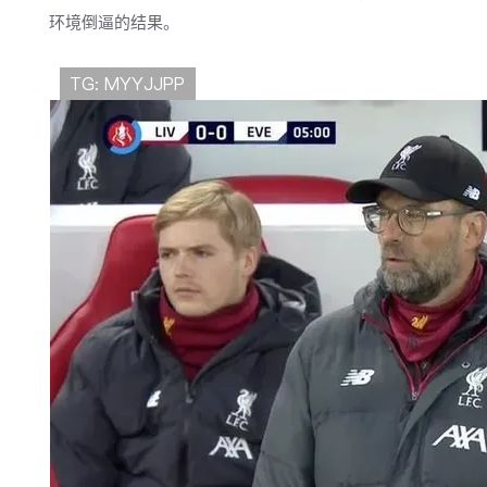
环境倒逼的结果。