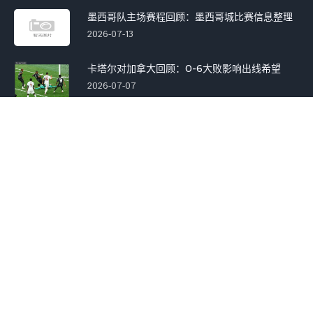
墨西哥队主场赛程回顾：墨西哥城比赛信息整理
2026-07-13
卡塔尔对加拿大回顾：0-6大败影响出线希望
2026-07-07
联系方式
地址:
北京市朝阳区东四环南路55号
电话:
19261006112
邮箱:
treelinedundefined
Copyright © 2026 - 版权所有
yl7703永利(中国)有限公司官网