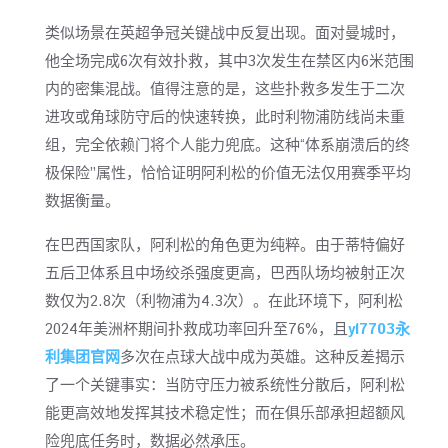
类似场景在英超争冠关键战中反复出现。面对曼城时，
他全场完成6次有效扑救，其中3次发生在禁区内6米范围
内的密集混战。值得注意的是，这些扑救多发生于二次
进攻或角球防守后的快速转换，此时利物浦防线尚未重
组，完全依赖门将个人能力兜底。这种“体系崩溃后的终
极保险”属性，恰恰证明阿利松的价值无法仅用赛季平均
数据衡量。
在巴西国家队，阿利松的角色更为纯粹。由于蒂特偏好
五后卫体系且中场绞杀强度更高，巴西队场均被射正次
数仅为2.8次（利物浦为4.3次）。在此环境下，阿利松
2024年美洲杯期间扑救成功率回升至76%，且
yl7703永
利集团官网
多次在点球大战中成为英雄。这种反差揭示
了一个关键事实：当防守压力被系统性分散后，阿利松
能更高效地发挥其技术稳定性；而在俱乐部承担超额风
险兜底任务时，数据必然承压。