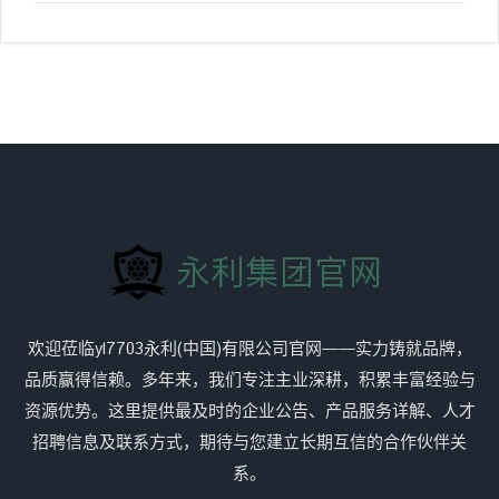
欢迎莅临yl7703永利(中国)有限公司官网——实力铸就品牌，
品质赢得信赖。多年来，我们专注主业深耕，积累丰富经验与
资源优势。这里提供最及时的企业公告、产品服务详解、人才
招聘信息及联系方式，期待与您建立长期互信的合作伙伴关
系。