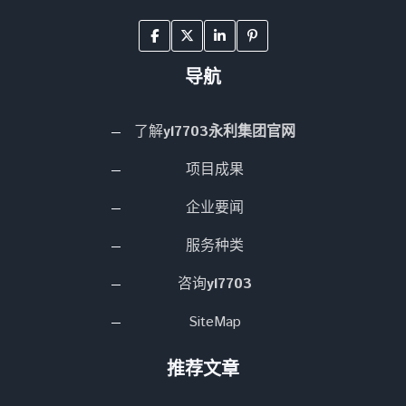
导航
了解
yl7703永利集团官网
项目成果
企业要闻
服务种类
咨询
yl7703
SiteMap
推荐文章