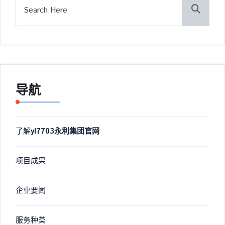
导航
了解
yl7703永利集团官网
项目成果
企业要闻
服务种类