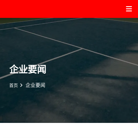
企业要闻
企业要闻
首页