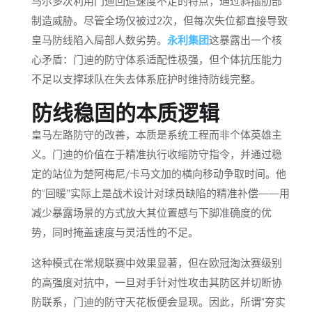
马尔多次利用门迪回追速度不足的特点，通过斜插肋部
制造威胁。尽管全场仅被过2次，但每次失位都直接导致
皇马防线陷入局部人数劣势。
永利集团
这暴露出一个核
心矛盾：门迪的防守体系适配性极强，但个体抗压能力
不足以支撑球队在失去体系庇护时维持防线完整。
防线稳固的本质逻辑
皇马左路防守的改善，本质是系统工程而非个体英雄主
义。门迪的价值在于精准执行收缩防守指令，并通过稳
定的站位为楚阿梅尼/卡马文加的横向移动争取时间。他
的“回暖”实际上是战术设计对球员缺陷的精准补偿——用
减少暴露场景的方式放大其位置感与下脚准确度的优
势，同时掩盖速度与灵活性的不足。
这种模式在常规联赛中效果显著，但在欧冠淘汰赛级别
的高强度对抗中，一旦对手针对性攻击其防区并切断协
防联系，门迪的防守天花板便会显现。因此，所谓“夯实