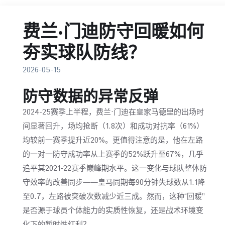
费兰·门迪防守回暖如何
夯实球队防线？
2026-05-15
防守数据的异常反弹
2024-25赛季上半程，费兰·门迪在皇家马德里的出场时
间显著回升，场均抢断（1.8次）和成功对抗率（61%）
均较前一赛季提升近20%。更值得注意的是，他在左路
的一对一防守成功率从上赛季的52%跃升至67%，几乎
追平其2021-22赛季巅峰期水平。这一变化与球队整体防
守效率的改善同步——皇马同期每90分钟失球数从1.1降
至0.7，左路被突破次数减少近三成。然而，这种“回暖”
是否源于球员个体能力的实质性恢复，还是战术环境变
化下的暂时性红利？