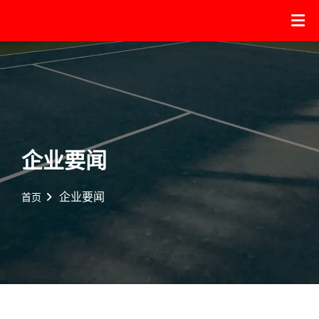
企业要闻
企业要闻
首页