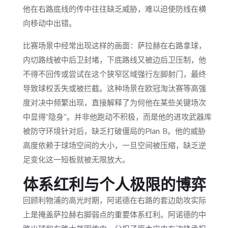
他在右路底线的传中往往缺乏威胁，难以迫使防线在横
向移动中出错。
比赛场景中经常出现这样的画面：萨拉赫在右路拿球，
内切路线被中后卫封堵，下底路线又被边后卫压制，他
不得不回传或尝试在这个狭窄区域强行左脚射门，最终
导致球权丢失或被拦截。这种场景在欧冠淘汰赛等高强
度对决中频繁出现，直接解释了为何他在某些关键场次
中显得“隐身”。并非他跑动不积极，而是他的进攻武器库
被防守环境针对后，缺乏打破僵局的Plan B。他的威胁
高度依赖于球场空间的大小，一旦空间被压缩，缺乏逆
足变化这一短板就被无限放大。
体系红利与个人极限的博弈
回顾利物浦的高光时期，阿诺德在右路的套边助攻实际
上是掩盖萨拉赫右脚弱点的重要体系红利。阿诺德的中