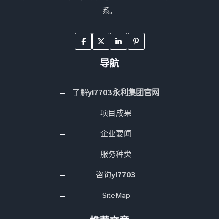
系。
导航
了解
yl7703永利集团官网
项目成果
企业要闻
服务种类
咨询
yl7703
SiteMap