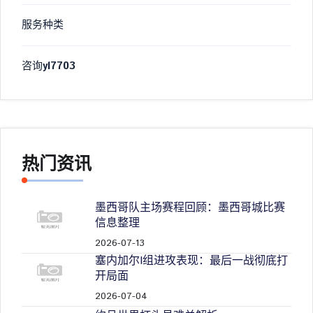
服务种类
咨询
yl7703
热门资讯
墨西哥队主场赛程回顾：墨西哥城比赛
信息整理
2026-07-13
塞内加尔I组进攻表现：最后一战彻底打
开局面
2026-07-04