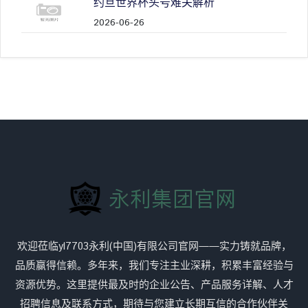
约旦世界杯头号难关解析
2026-06-26
欢迎莅临yl7703永利(中国)有限公司官网——实力铸就品牌，
品质赢得信赖。多年来，我们专注主业深耕，积累丰富经验与
资源优势。这里提供最及时的企业公告、产品服务详解、人才
招聘信息及联系方式，期待与您建立长期互信的合作伙伴关