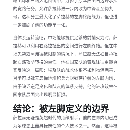
路出球和右路大范围传中，分担了原本应由右边锋承担
的宽路任务，允许萨拉赫进一步内收为中锋甚至伪九
号。这种分工最大化了萨拉赫的左脚终结能力，但也进
一步加剧了他的功能单一化。
当体系运转流畅，中场能够提供足够的前插火力时，萨
拉赫可以利用右路拉扯出的空间进行左脚终结。但在中
场失势或阿诺德被限制的情况下，萨拉赫无法独自承担
起右路攻防转换的重任。他在国家队的表现往往更能真
实反映这一局限：埃及队的战术体系不如利物浦完善，
对手可以肆无忌惮地堆积兵力封锁萨拉赫的左脚内切，
由于缺乏逆足变化和队友的体系支持，他的进攻效率在
国家队层面会出现明显折损。
结论：被左脚定义的边界
萨拉赫无疑是英超时代的顶级射手，他的左脚内切已成
为足球史上最具标志性的个人技术之一。然而，这种极