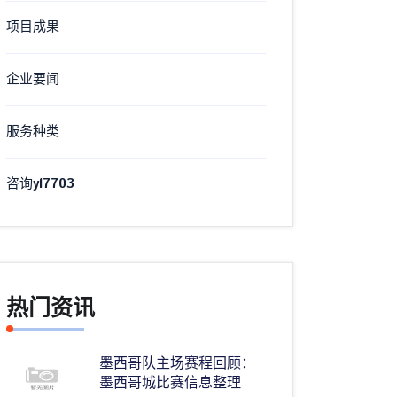
项目成果
企业要闻
服务种类
咨询
yl7703
热门资讯
墨西哥队主场赛程回顾：
墨西哥城比赛信息整理