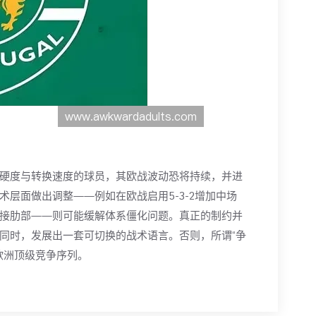
硬度与转换速度的球员，其欧战波动恐将持续，并进
层面做出调整——例如在欧战启用5-3-2增加中场
接肋部——则可能缓解体系僵化问题。真正的制约并
同时，发展出一套可切换的战术语言。否则，所谓“争
欧洲顶级竞争序列。