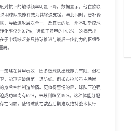
度对抗下的触球频率明显下降。数据显示，他在欧联
，说明球队未能有效为其输送支援。与此同时，替补锋
联，导致进攻层次单一。反直觉的是，那不勒斯控球
化率仅为8.7%，远低于意甲的14.2%。这揭示出一
在于中场缺乏兼具持球推进与最后一传能力的枢纽型
僵局。
一策略在意甲奏效，因多数球队出球能力有限。但在
卫，能迅速破解第一道防线。例如布拉加虽主场惨
的身后空档制造险情。更值得警惕的是，球队压迫强
迫成功率尚有62%，末段则跌至39%。这种体能分配
存在问题，使得球队在欧战后期难以维持战术执行